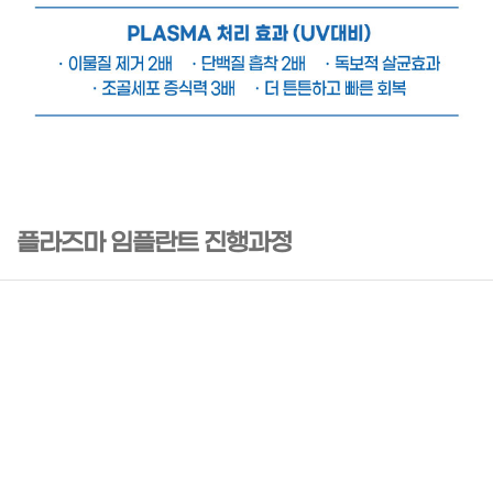
플라즈마 임플란트 진행과정