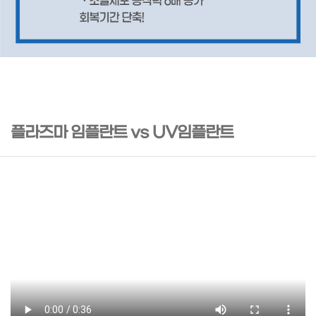
플라즈마 임플란트 vs UV임플란트